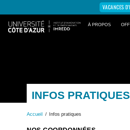
VACANCES D’
Skip
À PROPOS
OFF
to
content
INFOS PRATIQUES
Accueil
/
Infos pratiques
NOS COORDONNÉES