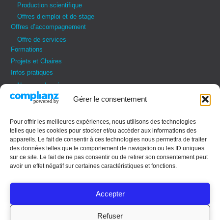
Production scientifique
Offres d’emploi et de stage
Offres d’accompagnement
Offre de services
Formations
Projets et Chaires
Infos pratiques
Nos coordonnées
Vos demandes
Gérer le consentement
Contactez-nous
Règles de vie
Pour offrir les meilleures expériences, nous utilisons des technologies
telles que les cookies pour stocker et/ou accéder aux informations des
ADRESSE
appareils. Le fait de consentir à ces technologies nous permettra de traiter
des données telles que le comportement de navigation ou les ID uniques
IMREDD – Université Côte
sur ce site. Le fait de ne pas consentir ou de retirer son consentement peut
d’Azur
avoir un effet négatif sur certaines caractéristiques et fonctions.
9 rue Julien Lauprêtre
06200 Nice
Accepter
Refuser