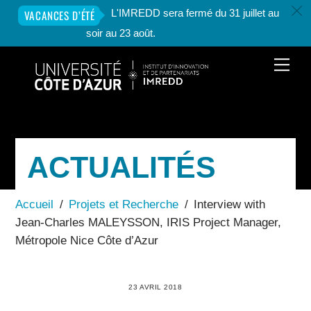
c
L'IMREDD sera fermé du 31 juillet au
VACANCES D’ÉTÉ
soir au 23 août.
Skip
Men
to
content
ACTUALITÉS
Accueil
/
Projets et Recherche
/
Interview with
Jean-Charles MALEYSSON, IRIS Project Manager,
Métropole Nice Côte d’Azur
23 AVRIL 2018