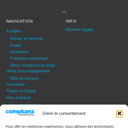
Back
To
Top
NAVIGATION
INFO
Mentions légales
À propos
Histoire et missions
Équipe
Partenaires
Production scientifique
Offres d’emploi et de stage
Offres d’accompagnement
Offre de services
Formations
Projets et Chaires
Infos pratiques
Nos coordonnées
Vos demandes
Gérer le consentement
Contactez-nous
Règles de vie
Pour offrir les meilleures expériences, nous utilisons des technologies