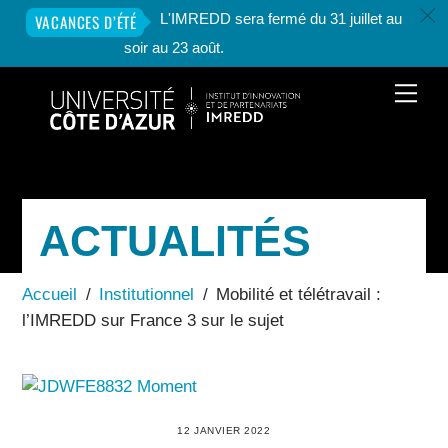
c
L'IMREDD sera fermé du 31 juillet au
VACANCES D’ÉTÉ
soir au 23 août.
Skip
Men
to
content
ACTUALITÉS
Accueil
/
Institutionnel
/
Mobilité et télétravail :
l’IMREDD sur France 3 sur le sujet
12 JANVIER 2022