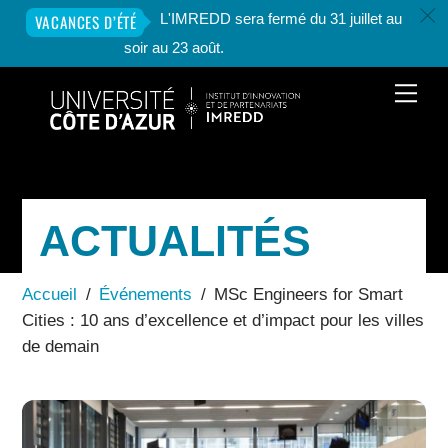
c
L'IMREDD sera fermé du 31 juillet au
VACANCES D’ÉTÉ
soir au 23 août.
Skip
Men
to
content
ACTUALITÉS
Accueil
/
Événements
/
MSc Engineers for Smart
Cities : 10 ans d’excellence et d’impact pour les villes
de demain