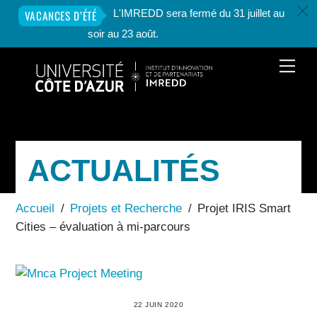
c
L'IMREDD sera fermé du 31 juillet au
VACANCES D’ÉTÉ
soir au 23 août.
Skip
Men
to
content
ACTUALITÉS
Accueil
/
Projets et Recherche
/
Projet IRIS Smart
Cities – évaluation à mi-parcours
22 JUIN 2020